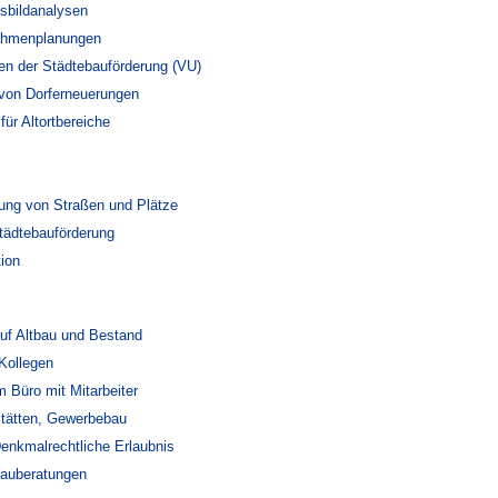
sbildanalysen
Rahmenplanungen
n der Städtebauförderung (VU)
von Dorferneuerungen
für Altortbereiche
tung von Straßen und Plätze
tädtebauförderung
ion
uf Altbau und Bestand
Kollegen
m Büro mit Mitarbeiter
tätten, Gewerbebau
nkmalrechtliche Erlaubnis
auberatungen